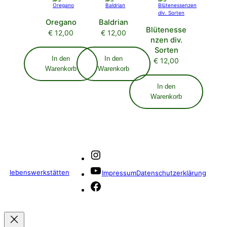
Oregano
Baldrian
Blütenesse
€
12,00
€
12,00
nzen div.
Sorten
In den
In den
€
12,00
Warenkorb
Warenkorb
In den
Warenkorb
Instagram
YouTube
lebenswerkstätten
Impressum
Datenschutzerklärung
Facebook