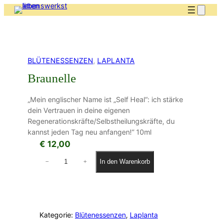
BLÜTENESSENZEN
, 
LAPLANTA
Braunelle
„Mein englischer Name ist „Self Heal“: ich stärke
dein Vertrauen in deine eigenen
Regenerationskräfte/Selbstheilungskräfte, du
kannst jeden Tag neu anfangen!“ 10ml
€
12,00
B
In den Warenkorb
−
+
r
a
u
n
e
Kategorie:
Blütenessenzen
, 
Laplanta
l