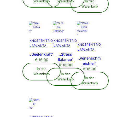
Warenkorb
Warenkorb
In den
Warenkorb
KNOSPEN TRIO
, 
KNOSPEN TRIO
, 
KNOSPEN TRIO
, 
LAPLANTA
LAPLANTA
LAPLANTA
„Seelenkraft“
„Stress
„Venenschm
Balance“
€
16,00
eichler“
€
16,00
€
16,00
In den
Warenkorb
In den
In den
Warenkorb
Warenkorb