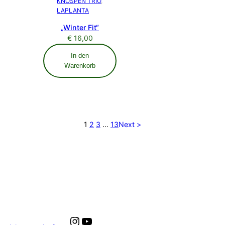
KNOSPEN TRIO
, 
LAPLANTA
„Winter Fit“
€
16,00
In den
Warenkorb
1
2
3
…
13
Next >
Instagram
YouTube