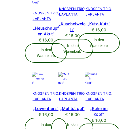
KNOSPEN TRIO
, 
KNOSPEN TRIO
, 
KNOSPEN TRIO
, 
LAPLANTA
LAPLANTA
LAPLANTA
„Kuschelweic
„Kutz-Kutz“
„Heuschnupf
h“
€
16,00
en Akut“
€
16,00
€
16,00
In den
In den
Warenkorb
In den
Warenkorb
Warenkorb
KNOSPEN TRIO
, 
KNOSPEN TRIO
, 
KNOSPEN TRIO
, 
LAPLANTA
LAPLANTA
LAPLANTA
„Löwenherz“
„Mut tut gut“
„Ruhe im
Kopf“
€
16,00
€
16,00
€
16,00
In den
In den