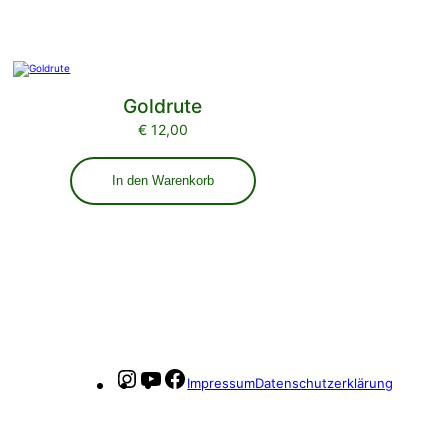
Goldrute
€
12,00
In den Warenkorb
Instagram
YouTube
Facebook
Impressum
Datenschutzerklärung