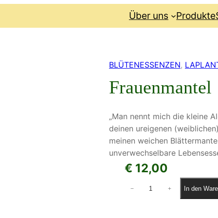
Über uns
Produkte
BLÜTENESSENZEN
, 
LAPLAN
Frauenmantel
„Man nennt mich die kleine Alc
deinen ureigenen (weiblichen)
meinen weichen Blättermantel 
unverwechselbare Lebensessen
€
12,00
F
In den Ware
−
+
r
a
u