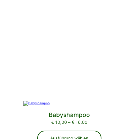
Babyshampoo
Preisspanne:
€
10,00
–
€
16,00
€ 10,00
bis
Ausführung wählen