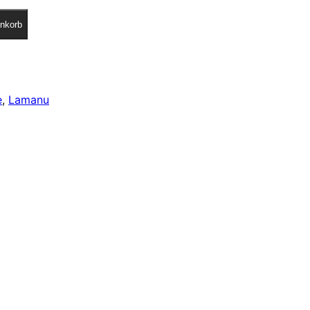
nkorb
e
, 
Lamanu