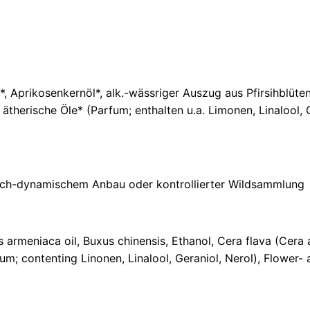
l
ü
t
e
-
M
*, Aprikosenkernöl*, alk.-wässriger Auszug aus Pfirsihblüte
a
n
therische Öle* (Parfum; enthalten u.a. Limonen, Linalool, G
d
e
l
M
e
isch-dynamischem Anbau oder kontrollierter Wildsammlung
n
g
e
us armeniaca oil, Buxus chinensis, Ethanol, Cera flava (Cer
fum; contenting Linonen, Linalool, Geraniol, Nerol), Flower