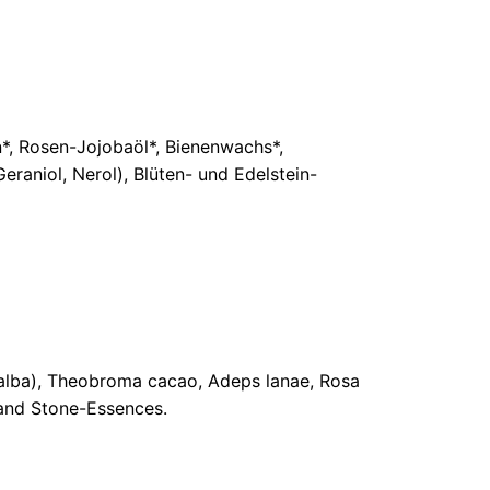
n*, Rosen-Jojobaöl*, Bienenwachs*,
eraniol, Nerol), Blüten- und Edelstein-
a alba), Theobroma cacao, Adeps lanae, Rosa
- and Stone-Essences.