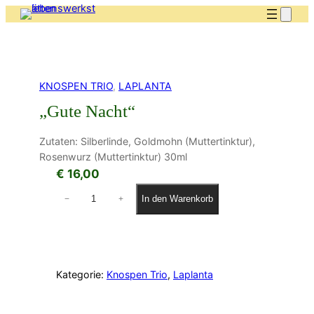
KNOSPEN TRIO
, 
LAPLANTA
„Gute Nacht“
Zutaten: Silberlinde, Goldmohn (Muttertinktur),
Rosenwurz (Muttertinktur) 30ml
€
16,00
"
In den Warenkorb
−
+
G
u
t
e
N
Kategorie:
Knospen Trio
, 
Laplanta
a
c
h