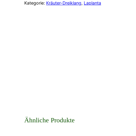
Kategorie:
Kräuter-Dreiklang
, 
Laplanta
e
M
e
n
g
e
Ähnliche Produkte