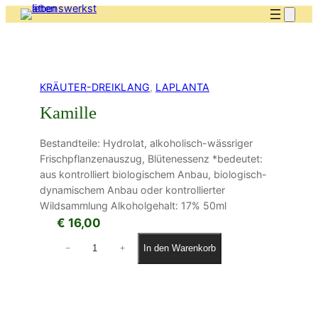
KRÄUTER-DREIKLANG
, 
LAPLANTA
Kamille
Bestandteile: Hydrolat, alkoholisch-wässriger
Frischpflanzenauszug, Blütenessenz *bedeutet:
aus kontrolliert biologischem Anbau, biologisch-
dynamischem Anbau oder kontrollierter
Wildsammlung Alkoholgehalt: 17% 50ml
€
16,00
K
In den Warenkorb
−
+
a
m
i
l
l