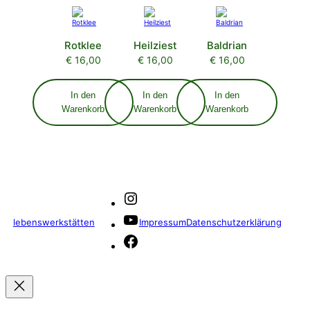
Rotklee
Heilziest
Baldrian
€
16,00
€
16,00
€
16,00
In den
In den
In den
Warenkorb
Warenkorb
Warenkorb
Instagram
YouTube
lebenswerkstätten
Impressum
Datenschutzerklärung
Facebook