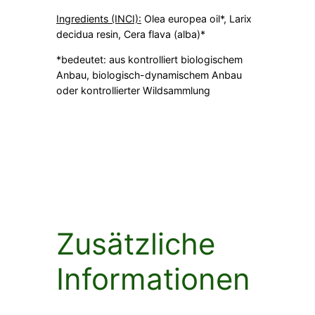
Ingredients (INCI):
Olea europea oil*, Larix
2
decidua resin, Cera flava (alba)*
1
*bedeutet: aus kontrolliert biologischem
,
Anbau, biologisch-dynamischem Anbau
0
oder kontrollierter Wildsammlung
0
Zusätzliche
Informationen