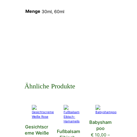
Menge
30ml, 60ml
Ähnliche Produkte
Babysham
Gesichtscr
poo
Fußbalsam
eme Weiße
€
10,00
–