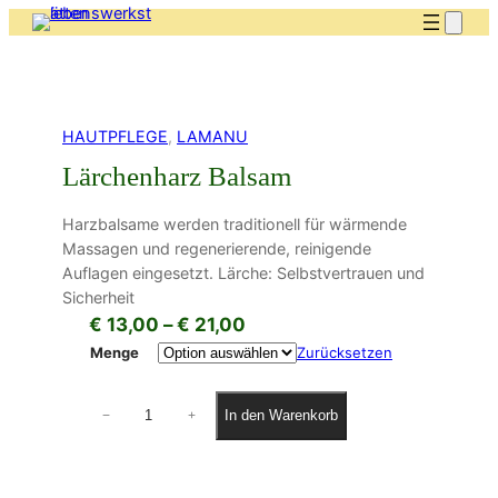
HAUTPFLEGE
, 
LAMANU
Lärchenharz Balsam
Harzbalsame werden traditionell für wärmende
Massagen und regenerierende, reinigende
Auflagen eingesetzt. Lärche: Selbstvertrauen und
Sicherheit
P
€
13,00
–
€
21,00
r
Menge
Zurücksetzen
e
L
i
In den Warenkorb
−
+
ä
s
r
c
s
h