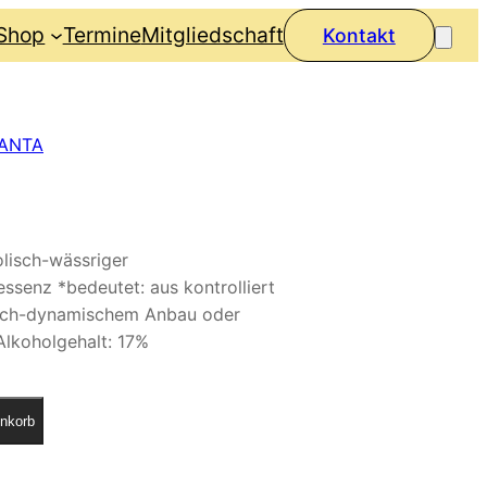
Shop
Termine
Mitgliedschaft
Kontakt
ANTA
olisch-wässriger
ssenz *bedeutet: aus kontrolliert
isch-dynamischem Anbau oder
Alkoholgehalt: 17%
nkorb