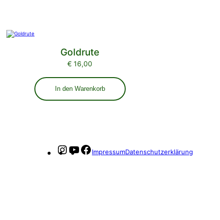
Goldrute
€
16,00
In den Warenkorb
Instagram
YouTube
Facebook
Impressum
Datenschutzerklärung