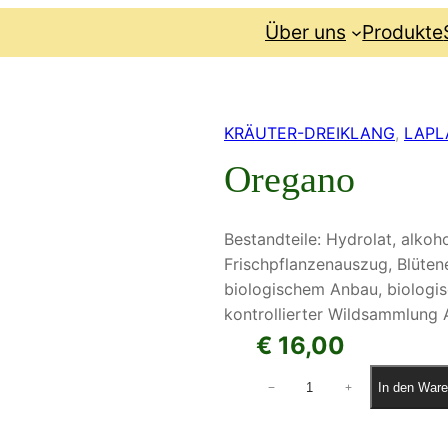
Über uns
Produkte
KRÄUTER-DREIKLANG
, 
LAPL
Oregano
Bestandteile: Hydrolat, alkoh
Frischpflanzenauszug, Blütene
biologischem Anbau, biolog
kontrollierter Wildsammlung 
€
16,00
O
In den Ware
−
+
r
e
g