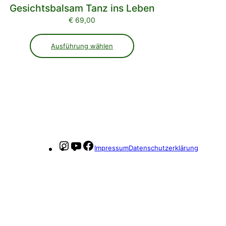
Gesichtsbalsam Tanz ins Leben
€
69,00
Ausführung wählen
Instagram
YouTube
Facebook
Impressum
Datenschutzerklärung