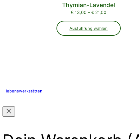
Thymian-Lavendel
Preisspanne:
€
13,00
–
€
21,00
€ 13,00
bis
Ausführung wählen
€ 21,00
lebenswerkstätten