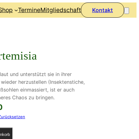
Shop
Termine
Mitgliedschaft
Kontakt
temisia
t und unterstützt sie in ihrer
r wieder herzustellen (Insektenstiche,
ußsohlen einmassiert, ist er auch
nneres Chaos zu bringen.
P
0
Zurücksetzen
r
e
nkorb