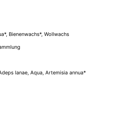
3
,
0
nua*, Bienenwachs*, Wollwachs
0
dsammlung
b
i
, Adeps lanae, Aqua, Artemisia annua*
s
€
2
1
,