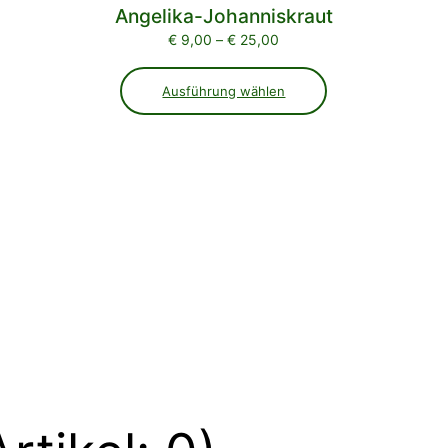
Angelika-Johanniskraut
Preisspanne:
€
9,00
–
€
25,00
€ 9,00
bis
Ausführung wählen
€ 25,00