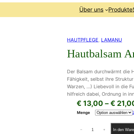
Über uns
Produkte
HAUTPFLEGE
, 
LAMANU
Hautbalsam Ar
Der Balsam durchwärmt die Hau
Fähigkeit, selbst ihre Struktu
Warzen, …) Liebevoll in die F
hilfreich dabei, Ordnung in i
€
13,00
–
€
21,0
Menge
H
In den Ware
−
+
a